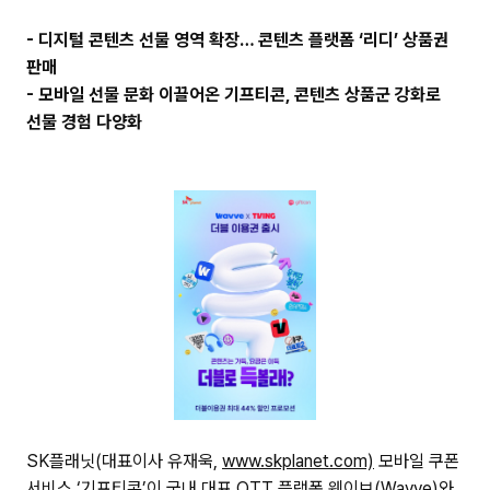
주
- 디지털 콘텐츠 선물 영역 확장… 콘텐츠 플랫폼 ‘리디’ 상품권
소
복
판매
사
- 모바일 선물 문화 이끌어온 기프티콘, 콘텐츠 상품군 강화로
선물 경험 다양화
SK플래닛(대표이사 유재욱,
www.skplanet.com)
모바일 쿠폰
서비스 ‘기프티콘’이 국내 대표 OTT 플랫폼 웨이브(Wavve)와