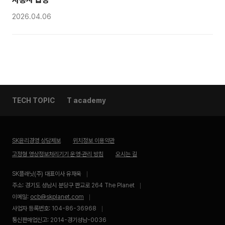
2026.04.06
TECH TOPIC
T academy
SK윤리경영 상담제보
위치정보 이용약관
고정형 영상정보처리기기 운영·관리 방침
오시는 길
SK플래닛(주) 대표이사 유재욱
주소: 경기도 성남시 분당구 판교로 264 The Planet
이메일:
ocb@skplanet.com
사업자 등록번호: 104-86-36968
통신판매업신고: 2014-경기성남-0036