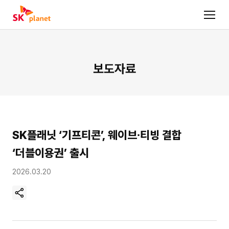
보도자료
SK플래닛 ‘기프티콘’, 웨이브∙티빙 결합
‘더블이용권’ 출시
2026.03.20
현
재
페
이
지