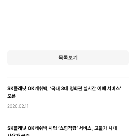
목록보기
SK플래닛 OK캐쉬백, ‘국내 3대 영화관 실시간 예매 서비스’
오픈
2026.02.11
SK플래닛 OK캐쉬백·시럽 ‘쇼핑적립’ 서비스, 고물가 시대
사용자 급증