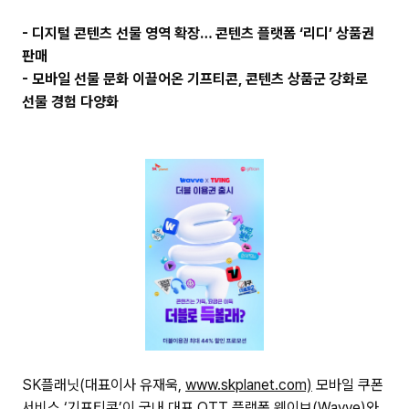
주
- 디지털 콘텐츠 선물 영역 확장… 콘텐츠 플랫폼 ‘리디’ 상품권
소
복
판매
사
- 모바일 선물 문화 이끌어온 기프티콘, 콘텐츠 상품군 강화로
선물 경험 다양화
SK플래닛(대표이사 유재욱,
www.skplanet.com)
모바일 쿠폰
서비스 ‘기프티콘’이 국내 대표 OTT 플랫폼 웨이브(Wavve)와