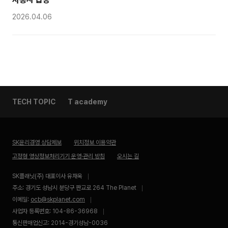
2026.04.06
TECH TOPIC
T academy
SK윤리경영 상담제보
위치정보 이용약관
고정형 영상정보처리기기 운영·관리 방침
오시는 길
SK플래닛(주) 대표이사 유재욱
주소: 경기도 성남시 분당구 판교로 264 The Planet
이메일:
ocb@skplanet.com
사업자 등록번호: 104-86-36968
통신판매업신고: 2014-경기성남-0036