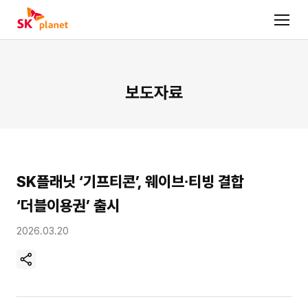
보도자료
SK플래닛 ‘기프티콘’, 웨이브∙티빙 결합
‘더블이용권’ 출시
2026.03.20
현
재
페
이
지