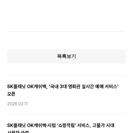
목록보기
SK플래닛 OK캐쉬백, ‘국내 3대 영화관 실시간 예매 서비스’
오픈
2026.02.11
SK플래닛 OK캐쉬백·시럽 ‘쇼핑적립’ 서비스, 고물가 시대
사용자 급증