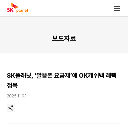
보도자료
SK플래닛, ‘알뜰폰 요금제’에 OK캐쉬백 혜택
접목
2025.11.03
현
재
페
이
지